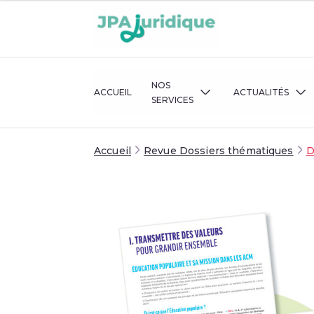
NOS
ACCUEIL
ACTUALITÉS
SERVICES
Accueil
Revue Dossiers thématiques
D
RÈGLEMENTATION
FLASH ACTU
VOS QUESTIONS JURIDIQUES
BULLETINS D
CONSEIL ET ACCOMPAGNEMEN
FOCUS JURI
INTERVENTIONS JURIDIQUES
VEILLE JURIDIQUE