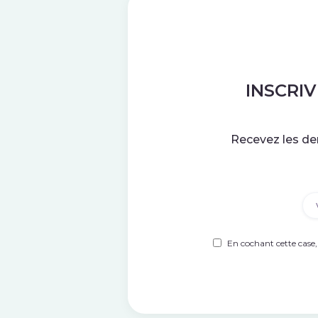
INSCRI
Recevez les der
Em
Untitled
(Nécessaire
En cochant cette case,