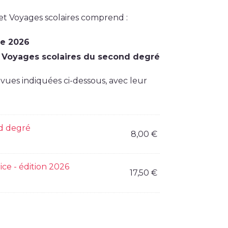
et Voyages scolaires comprend :
ce 2026
 Voyages scolaires du second degré
ues indiquées ci-dessous, avec leur
nd degré
8,00
€
ice - édition 2026
17,50
€