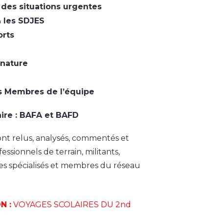
n des situations urgentes
& les SDJES
orts
a nature
es Membres de l’équipe
aire : BAFA et BAFD
nt relus, analysés, commentés et
essionnels de terrain, militants,
stes spécialisés et membres du réseau
N :
VOYAGES SCOLAIRES DU 2nd