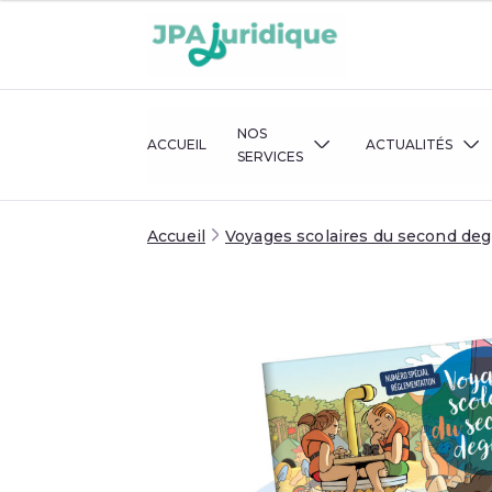
NOS
ACCUEIL
ACTUALITÉS
SERVICES
Accueil
Voyages scolaires du second deg
RÈGLEMENTATION
FLASH ACTU
VOS QUESTIONS JURIDIQUES
BULLETINS D
CONSEIL ET ACCOMPAGNEMEN
FOCUS JURI
INTERVENTIONS JURIDIQUES
VEILLE JURIDIQUE