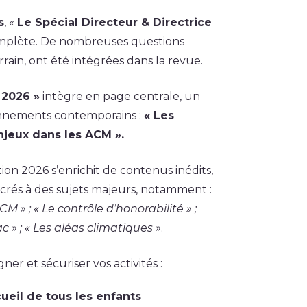
s
, «
Le Spécial Directeur & Directrice
 complète. De nombreuses questions
rrain, ont été intégrées dans la revue.
 2026 »
intègre en page centrale, un
onnements contemporains :
« Les
njeux dans les ACM ».
ion 2026 s’enrichit de contenus inédits,
acrés à des sujets majeurs, notamment :
M » ; « Le contrôle d’honorabilité » ;
c » ; « Les aléas climatiques »
.
er et sécuriser vos activités :
cueil de tous les enfants