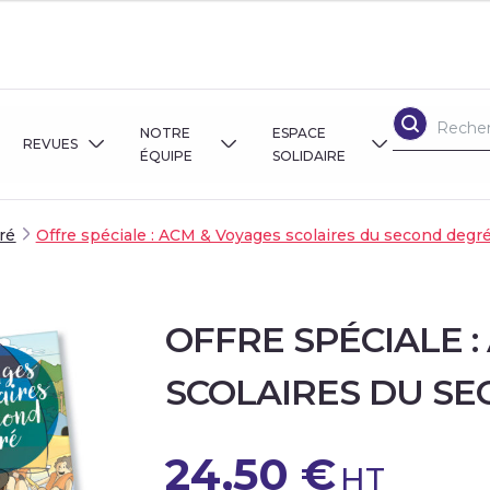
NOTRE
ESPACE
REVUES
ÉQUIPE
SOLIDAIRE
ré
Offre spéciale : ACM & Voyages scolaires du second degr
SPÉCIAL DIRECTEUR ET DIRECTRICE
QUI SOMMES-NOUS ?
BOUTIQUE SOLIDAIRE
E VEILLE
DOSSIERS THÉMATIQUES
CONTACTEZ-NOUS
INFO SOLIDAIRES
OFFRE SPÉCIALE :
T JURIDIQUE
DIQUES
DOSSIER SPÉCIAL RESPONSABILITÉ
JE SOUTIENS
SCOLAIRES DU S
SORTIES SCOLAIRES ET CLASSES DE DÉCOUVERTES
VOYAGES SCOLAIRES DU SECOND DEGRÉ
24,50
€
HT